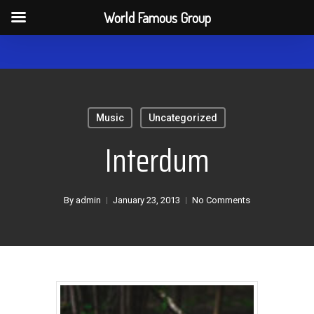
Men
World Famous Group
Skip
to
main
content
Music
Uncategorized
Interdum
By
admin
January 23, 2013
No Comments